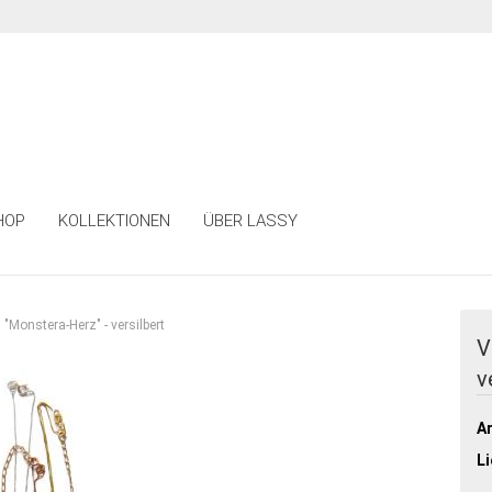
HOP
KOLLEKTIONEN
ÜBER LASSY
"Monstera-Herz" - versilbert
V
v
Ar
Li