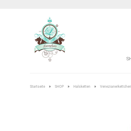
S
»
»
»
Startseite
SHOP
Halsketten
Venezianerkettchen 