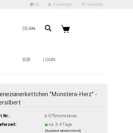
DE
Kundenlogin
Merkzettel
DE
EN
B2B
LOGIN
enezianerkettchen "Monstera-Herz" -
ersilbert
t.Nr.:
k-075monsteras
eferzeit:
ca. 3-4 Tage
(Ausland abweichend)