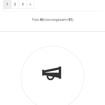
1
2
3
»
1
bis
40
(von insgesamt
81
)