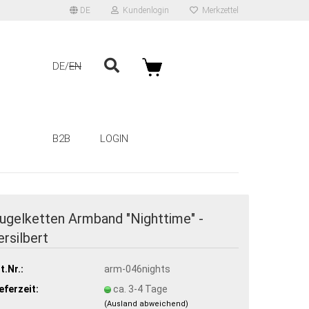
DE
Kundenlogin
Merkzettel
DE
EN
B2B
LOGIN
ugelketten Armband "Nighttime" -
ersilbert
t.Nr.:
arm-046nights
eferzeit:
ca. 3-4 Tage
(Ausland abweichend)