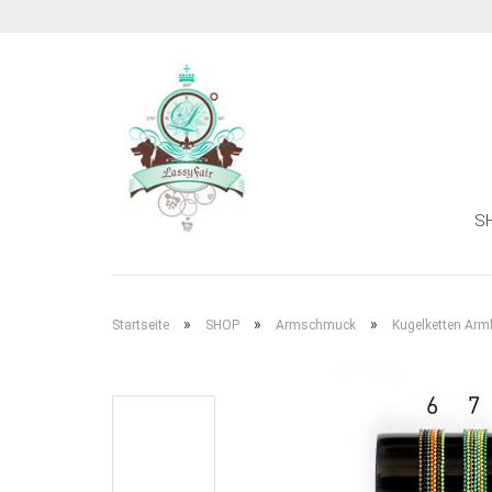
S
»
»
»
Startseite
SHOP
Armschmuck
Kugelketten Armb