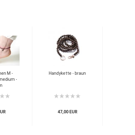
hen M -
Handykette - braun
 medium -
m
EUR
47,00 EUR