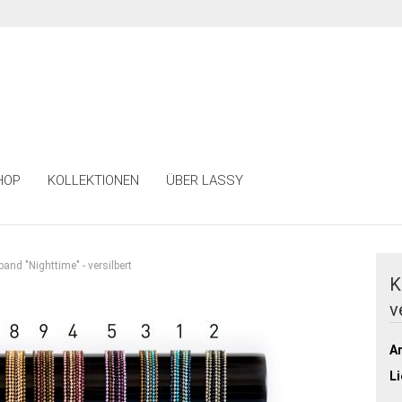
HOP
KOLLEKTIONEN
ÜBER LASSY
and "Nighttime" - versilbert
K
v
Ar
Li