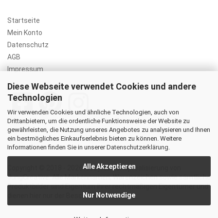
Startseite
Mein Konto
Datenschutz
AGB
Impressum
Diese Webseite verwendet Cookies und andere
Technologien
Wir verwenden Cookies und ähnliche Technologien, auch von
Drittanbietern, um die ordentliche Funktionsweise der Website zu
gewährleisten, die Nutzung unseres Angebotes zu analysieren und Ihnen
ein bestmögliches Einkaufserlebnis bieten zu können. Weitere
Informationen finden Sie in unserer
Datenschutzerklärung
.
Alle Akzeptieren
Copyright © 2018 - 2026 lassyfair | Shoprealisierung von
JungCreative
.
Alle Markennamen, Warenzeichen sowie sämtliche
Produktbilder sind Eigentum Ihrer rechtmäßigen Eigentümer und
Nur Notwendige
dienen hier nur der Beschreibung.