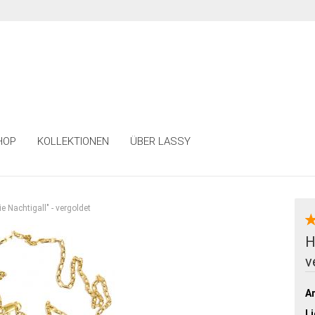
HOP
KOLLEKTIONEN
ÜBER LASSY
e Nachtigall" - vergoldet
H
v
Ar
Li