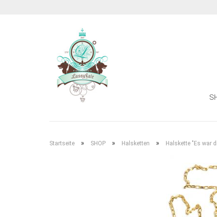
S
»
»
»
Startseite
SHOP
Halsketten
Halskette "Es war di