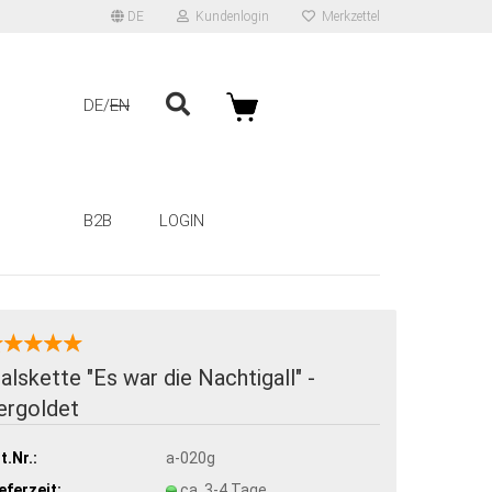
DE
Kundenlogin
Merkzettel
DE
EN
B2B
LOGIN
alskette "Es war die Nachtigall" -
ergoldet
t.Nr.:
a-020g
eferzeit:
ca. 3-4 Tage