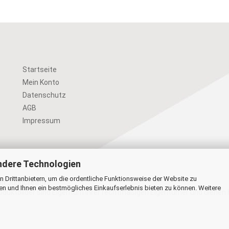
Startseite
Mein Konto
Datenschutz
AGB
Impressum
ndere Technologien
 Drittanbietern, um die ordentliche Funktionsweise der Website zu
von
JungCreative
.
en und Ihnen ein bestmögliches Einkaufserlebnis bieten zu können. Weitere
uktbilder sind Eigentum Ihrer rechtmäßigen Eigentümer und dienen h